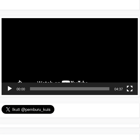
Pemutar
Video
00:00
04:37