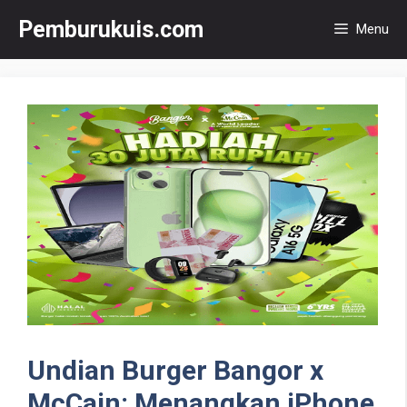
Langsung
Pemburukuis.com
Menu
ke
isi
Undian Burger Bangor x
McCain: Menangkan iPhone