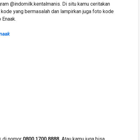
am @indomilk.kentalmanis. Di situ kamu ceritakan
n kode yang bermasalah dan lampirkan juga foto kode
p Enaak.
Enaak
k di nomor
0800 1700 8888.
Atau kamu juga bisa