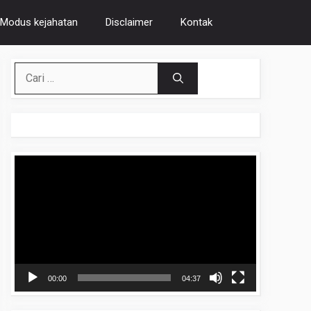
Modus kejahatan
Disclaimer
Kontak
Cari
untuk:
Pemutar
Video
00:00
04:37