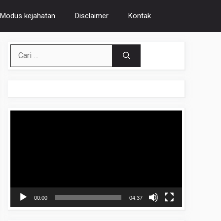
Modus kejahatan
Disclaimer
Kontak
Cari
untuk:
Pemutar
Video
00:00
04:37