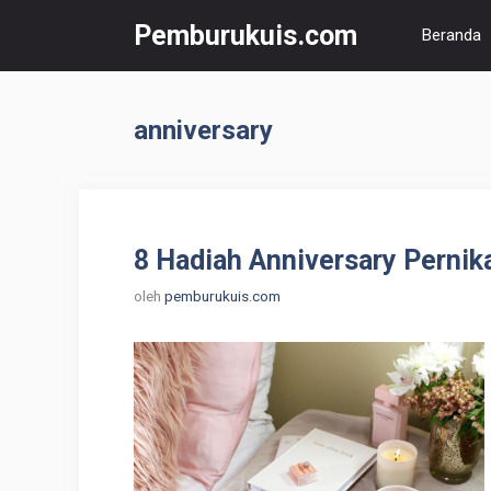
Langsung
Pemburukuis.com
Beranda
ke
isi
anniversary
8 Hadiah Anniversary Pernik
oleh
pemburukuis.com