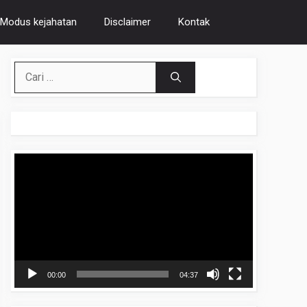
Modus kejahatan
Disclaimer
Kontak
Cari
untuk:
Pemutar
Video
00:00
04:37