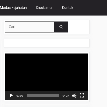
Modus kejahatan
Disclaimer
Kontak
Cari
untuk:
Pemutar
Video
00:00
04:37