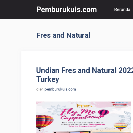
Langsung
Pemburukuis.com
Beranda
ke
isi
Fres and Natural
Undian Fres and Natural 202
Turkey
oleh
pemburukuis.com