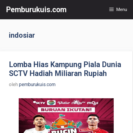
Langsung
Pemburukuis.com
Menu
ke
isi
indosiar
Lomba Hias Kampung Piala Dunia
SCTV Hadiah Miliaran Rupiah
oleh
pemburukuis.com