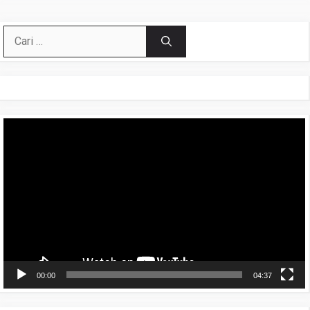
Cari
untuk:
Pemutar
Video
00:00
04:37