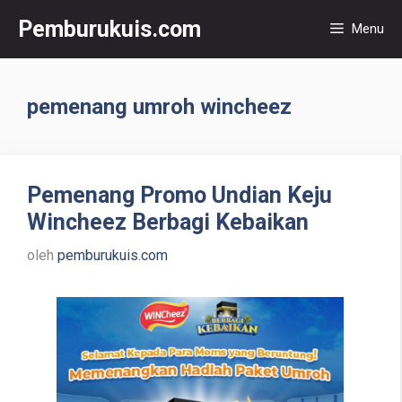
Langsung
Pemburukuis.com
Menu
ke
isi
pemenang umroh wincheez
Pemenang Promo Undian Keju
Wincheez Berbagi Kebaikan
oleh
pemburukuis.com