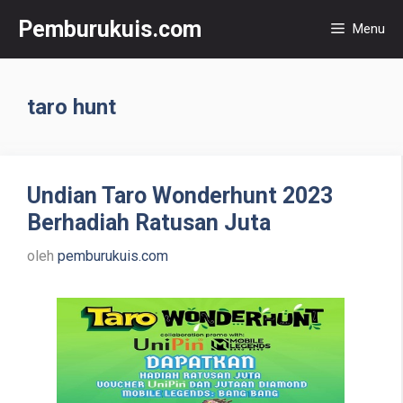
Langsung
Pemburukuis.com
Menu
ke
isi
taro hunt
Undian Taro Wonderhunt 2023
Berhadiah Ratusan Juta
oleh
pemburukuis.com