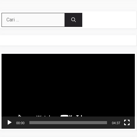
Cari
untuk:
Pemutar
Video
00:00
04:37