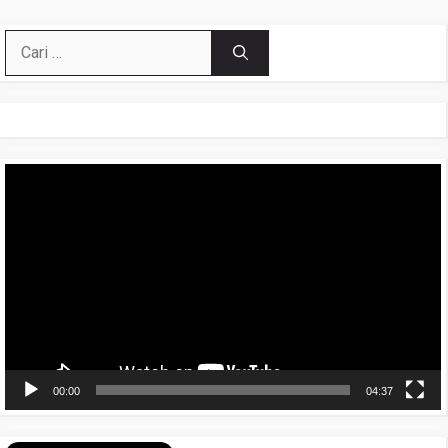
Cari
untuk:
Pemutar
Video
00:00
04:37