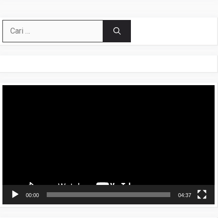
Cari
untuk:
Pemutar
Video
00:00
04:37