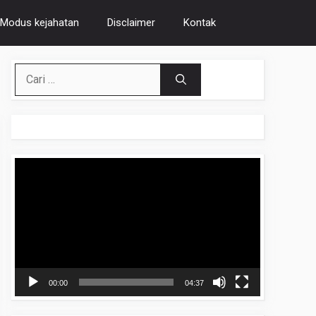
Modus kejahatan
Disclaimer
Kontak
Cari
untuk:
Pemutar
Video
00:00
04:37