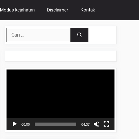
Modus kejahatan
Disclaimer
Kontak
Cari
untuk:
Pemutar
Video
00:00
04:37