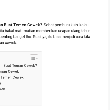
san Buat Temen Cewek?
-Sobat pemburu kuis, kalau
ita
bakal mati-matian memberikan ucapan ulang tahun
penting banget lho. Soalnya, itu bisa menjadi cara kita
man cewek.
hun Buat Teman Cewek?
eman Cewek
t Temen Cewek
an
wek