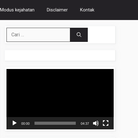
Modus kejahatan
Disclaimer
Kontak
Cari
untuk:
Pemutar
Video
00:00
04:37