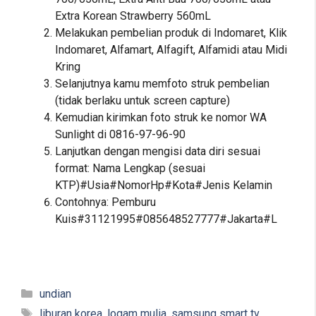
Extra Korean Strawberry 560mL
Melakukan pembelian produk di Indomaret, Klik
Indomaret, Alfamart, Alfagift, Alfamidi atau Midi
Kring
Selanjutnya kamu memfoto struk pembelian
(tidak berlaku untuk screen capture)
Kemudian kirimkan foto struk ke nomor WA
Sunlight di 0816-97-96-90
Lanjutkan dengan mengisi data diri sesuai
format: Nama Lengkap (sesuai
KTP)#Usia#NomorHp#Kota#Jenis Kelamin
Contohnya: Pemburu
Kuis#31121995#085648527777#Jakarta#L
Kategori
undian
Tag
liburan korea
,
logam mulia
,
samsung smart tv