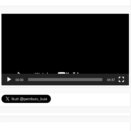
Pemutar
Video
00:00
04:37