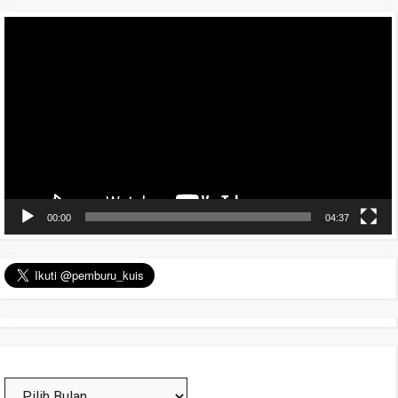
Pemutar
Video
00:00
04:37
Arsip