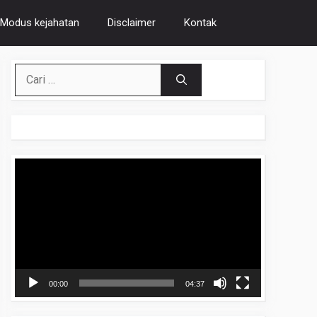
Modus kejahatan
Disclaimer
Kontak
Cari
untuk:
Pemutar
Video
00:00
04:37