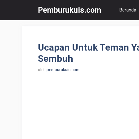
Langsung
Pemburukuis.com
Beranda
ke
isi
Ucapan Untuk Teman Ya
Sembuh
oleh
pemburukuis.com