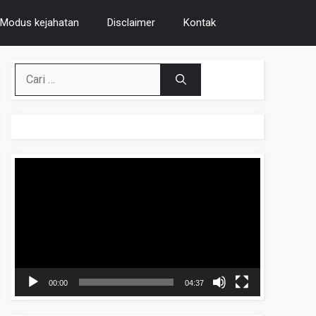
Modus kejahatan
Disclaimer
Kontak
Cari
untuk:
Pemutar
Video
00:00
04:37