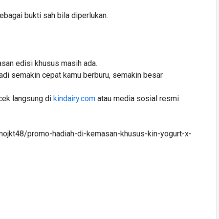
agai bukti sah bila diperlukan.
san edisi khusus masih ada.
 jadi semakin cepat kamu berburu, semakin besar
icek langsung di
kindairy.com
atau media sosial resmi
omojkt48/promo-hadiah-di-kemasan-khusus-kin-yogurt-x-