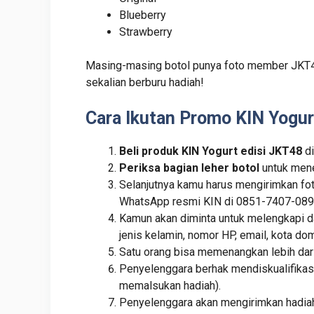
Blueberry
Strawberry
Masing-masing botol punya foto member JKT48 
sekalian berburu hadiah!
Cara Ikutan Promo KIN Yogu
Beli produk KIN Yogurt edisi JKT48
di
Periksa bagian leher botol
untuk mene
Selanjutnya kamu harus mengirimkan fo
WhatsApp resmi KIN di 0851-7407-089
Kamun akan diminta untuk melengkapi data
jenis kelamin, nomor HP, email, kota dom
Satu orang bisa memenangkan lebih dari
Penyelenggara berhak mendiskualifikasi
memalsukan hadiah).
Penyelenggara akan mengirimkan hadiah