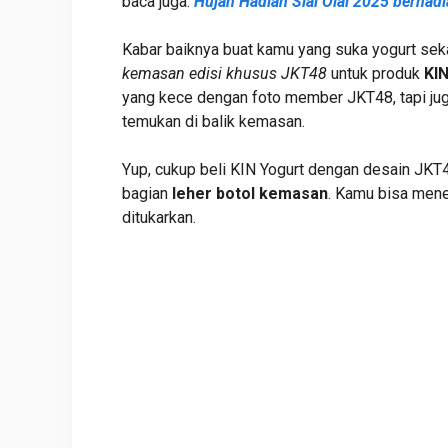
baca juga:
Hujan Hadiah Slai Olai 2025 berha
Kabar baiknya buat kamu yang suka yogurt se
kemasan edisi khusus JKT48
untuk produk
KIN
yang kece dengan foto member JKT48, tapi ju
temukan di balik kemasan.
Yup, cukup beli KIN Yogurt dengan desain JKT48
bagian
leher botol kemasan
. Kamu bisa mene
ditukarkan.