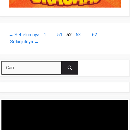
Halaman
Halaman
Halaman
Halaman
Halaman
←
Sebelumnya
1
…
51
52
53
…
62
Selanjutnya
→
Cari
untuk:
Pemutar
Video